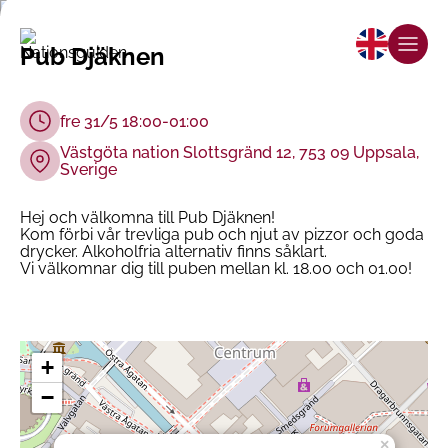
Pub Djäknen
fre 31/5 18:00-01:00
Västgöta nation Slottsgränd 12, 753 09 Uppsala,
Sverige
Hej och välkomna till Pub Djäknen!
Kom förbi vår trevliga pub och njut av pizzor och goda
drycker. Alkoholfria alternativ finns såklart.
Vi välkomnar dig till puben mellan kl. 18.00 och 01.00!
+
−
×