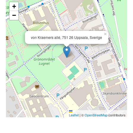
+
−
×
von Kraemers allé, 751 26 Uppsala, Sverige
Leaflet
|
©
OpenStreetMap
contributors