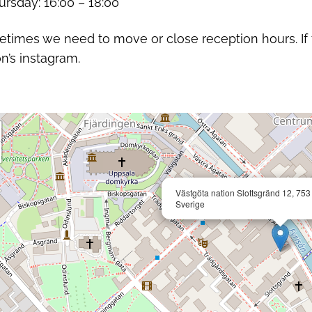
ursday: 16:00 – 18:00
times we need to move or close reception hours. If t
on’s instagram.
Västgöta nation Slottsgränd 12, 75
Sverige