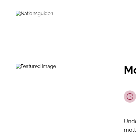
Mo
Unde
mott