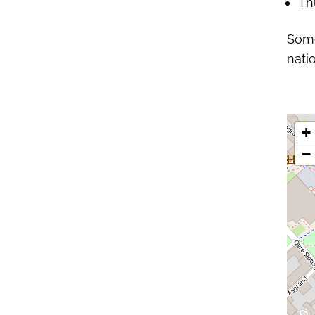
Th
Some
nati
+
−