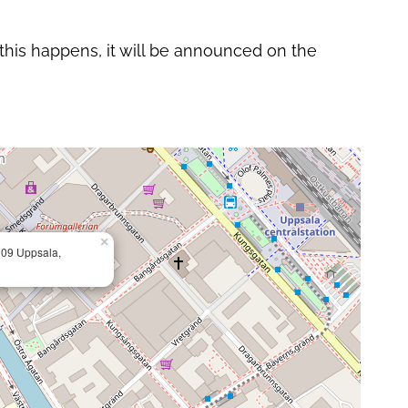
his happens, it will be announced on the
×
3 09 Uppsala,