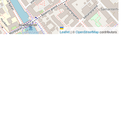
Leaflet
|
©
OpenStreetMap
contributors