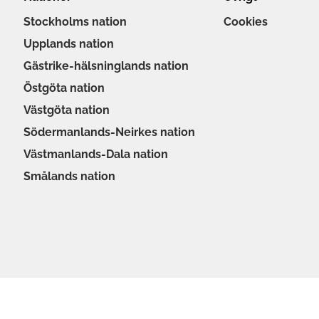
Stockholms nation
Cookies
Upplands nation
Gästrike-hälsninglands nation
Östgöta nation
Västgöta nation
Södermanlands-Neirkes nation
Västmanlands-Dala nation
Smålands nation
Göteborgs nation
Kalmar nation
Värmlands nation
Norrlands nation
Gotlands nation