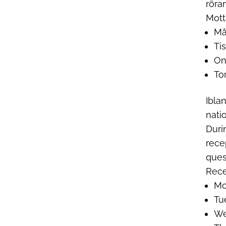
röra
Mott
Må
Ti
On
To
Ibla
nati
Duri
rece
ques
Rece
Mo
Tu
We