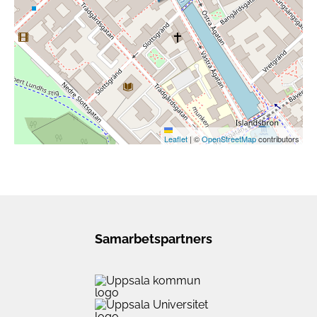
Leaflet
|
©
OpenStreetMap
contributors
Samarbetspartners