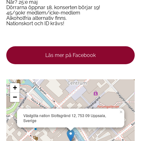
När? 25:e maj
Dörrarna öppnar 18, konserten börjar 19!
45/90kr medlem/icke-medlem
Alkoholfria alternativ finns.
Nationskort och ID krävs!
Läs mer på Facebook
+
−
×
Västgöta nation Slottsgränd 12, 753 09 Uppsala,
Sverige