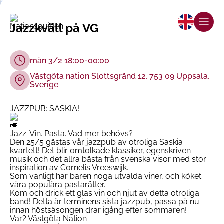
Jazzkväll på VG
mån 3/2 18:00-00:00
Västgöta nation Slottsgränd 12, 753 09 Uppsala,
Sverige
JAZZPUB: SASKIA!
Jazz. Vin. Pasta. Vad mer behövs?
Den 25/5 gästas vår jazzpub av otroliga Saskia
kvartett! Det blir omtolkade klassiker, egenskriven
musik och det allra bästa från svenska visor med stor
inspiration av Cornelis Vreeswijk.
Som vanligt har baren noga utvalda viner, och köket
våra populära pastarätter.
Kom och drick ett glas vin och njut av detta otroliga
band! Detta är terminens sista jazzpub, passa på nu
innan höstsäsongen drar igång efter sommaren!
Var? Västgöta Nation