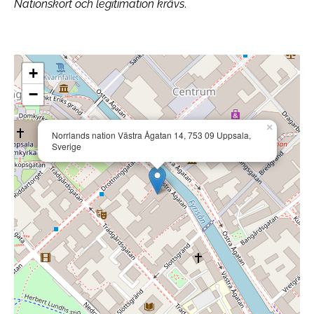
Nationskort och legitimation krävs
.
+
−
×
Norrlands nation Västra Ågatan 14, 753 09 Uppsala,
Sverige