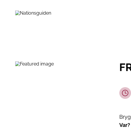
FR
Bryg
Var