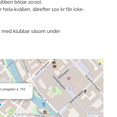
ubben börjar 20:00).
r hela kvällen, därefter
100 kr för icke-
 med klubbar såsom under
×
 Larsgatan 4, 753