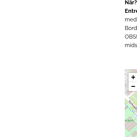
När
Entr
medl
Bord
OBS!
mid
+
−