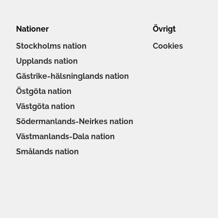
Nationer
Övrigt
Stockholms nation
Cookies
Upplands nation
Gästrike-hälsninglands nation
Östgöta nation
Västgöta nation
Södermanlands-Neirkes nation
Västmanlands-Dala nation
Smålands nation
Göteborgs nation
Kalmar nation
Värmlands nation
Norrlands nation