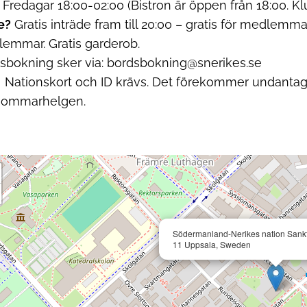
?
Fredagar 18:00-02:00 (Bistron är öppen från 18:00. Kl
e?
Gratis inträde fram till 20:00 – gratis för medlemma
emmar. Gratis garderob.
sbokning sker via: bordsbokning@snerikes.se
 Nationskort och ID krävs.
Det förekommer undantag
sommarhelgen.
Södermanland-Nerikes nation Sankt
11 Uppsala, Sweden