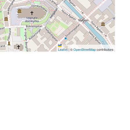
Leaflet
|
©
OpenStreetMap
contributors