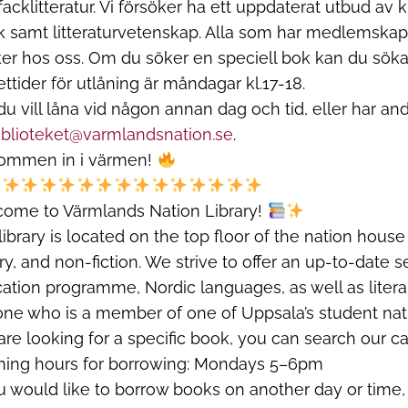
facklitteratur. Vi försöker ha ett uppdaterat utbud av 
k samt litteraturvetenskap. Alla som har medlemskap
er hos oss. Om du söker en speciell bok kan du söka 
ttider för utlåning är måndagar kl.17-18.
u vill låna vid någon annan dag och tid, eller har andr
iblioteket@varmlandsnation.se
.
ommen in i värmen!
ome to Värmlands Nation Library!
library is located on the top floor of the nation house 
ry, and non-fiction. We strive to offer an up-to-date s
ation programme, Nordic languages, as well as literar
ne who is a member of one of Uppsala’s student nati
are looking for a specific book, you can search our c
ing hours for borrowing: Mondays 5–6pm
ou would like to borrow books on another day or time,