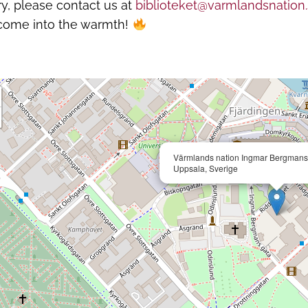
ary, please contact us at
biblioteket@varmlandsnation
ome into the warmth!
Värmlands nation Ingmar Bergmans 
Uppsala, Sverige