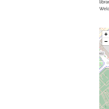
libr
Welc
+
−