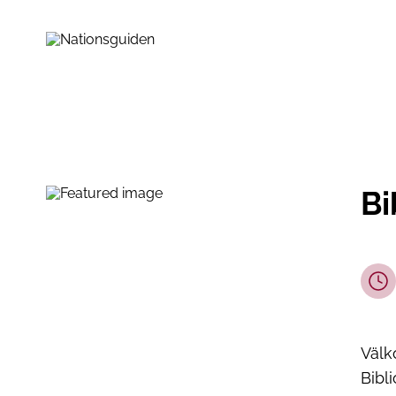
Bi
Välk
Bibl