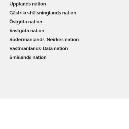
Upplands nation
Gästrike-hälsninglands nation
Östgöta nation
Västgöta nation
Södermanlands-Neirkes nation
Västmanlands-Dala nation
Smålands nation
Göteborgs nation
Kalmar nation
Värmlands nation
Norrlands nation
Gotlands nation