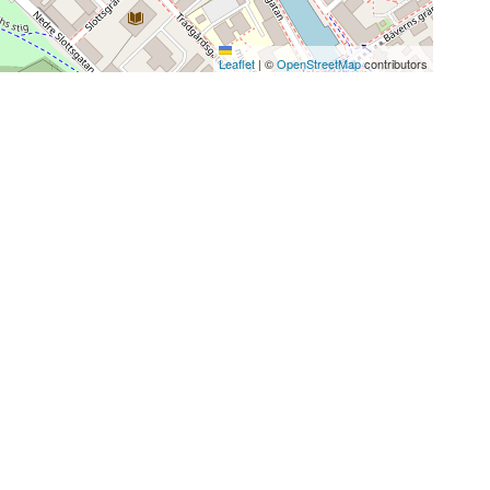
Leaflet
|
©
OpenStreetMap
contributors