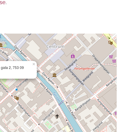
.se
.
×
gata 2, 753 09