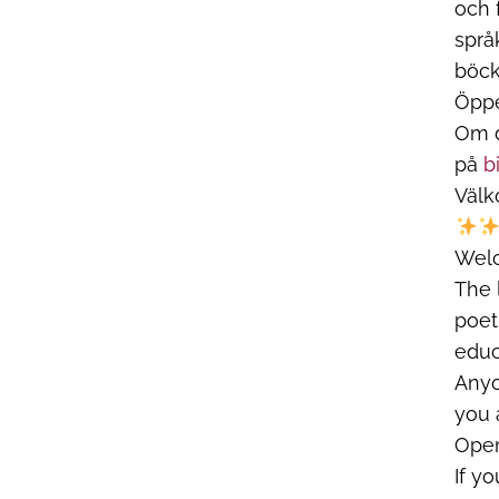
och 
språ
böck
Öppe
Om d
på
b
Välk
Welc
The 
poet
educ
Anyo
you 
Open
If y